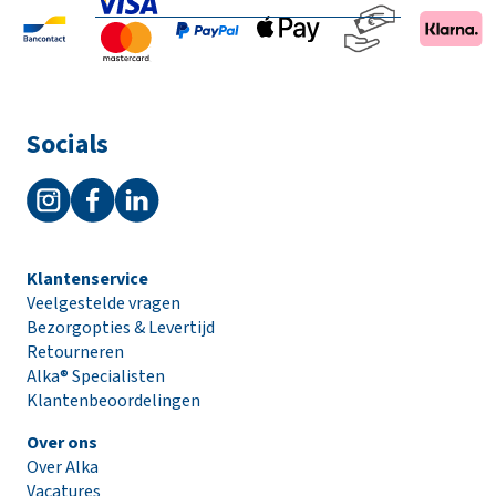
incl. opties
Totaal
€ 0,00
incl. BTW
(€ 0,00)
Socials
B
e
s
t
e
l
Klantenservice
l
Veelgestelde vragen
e
Bezorgopties & Levertijd
n
Retourneren
Alka® Specialisten
N
Klantenbeoordelingen
a
a
Over ons
r
Over Alka
w
Vacatures