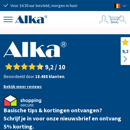
Voor 16:30 uur besteld, morgen in huis!
Grat
W
i
n
k
9,2
e
l
9,2 / 10
w
a
Beoordeeld door
18.488 klanten
.
g
Bekijk meer reviews
e
n
Basische tips & kortingen ontvangen?
Schrijf je in voor onze nieuwsbrief en ontvang
Subtotaal
€ 0,00
Verzendkosten
5% korting.
GRATIS