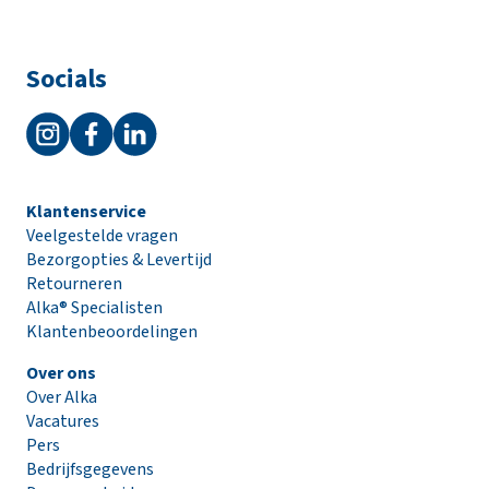
i
n
k
Socials
e
l
w
a
g
e
Klantenservice
n
Veelgestelde vragen
Bezorgopties & Levertijd
Retourneren
Alka® Specialisten
Klantenbeoordelingen
Over ons
Over Alka
Vacatures
Pers
Bedrijfsgegevens