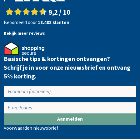
i
n
9,2 / 10
k
Beoordeeld door
18.488 klanten
.
e
l
Bekijk meer reviews
w
a
g
Basische tips & kortingen ontvangen?
e
n
Schrijf je in voor onze nieuwsbrief en ontvang
5% korting.
Aanmelden
Voorwaarden nieuwsbrief