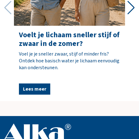
incl. opties
Totaal
€ 0,00
incl. BTW
(€ 0,00)
Voelt je lichaam sneller stijf of
zwaar in de zomer?
B
e
Voel je je sneller zwaar, stijf of minder fris?
s
Ontdek hoe basisch water je lichaam eenvoudig
t
kan ondersteunen.
e
l
l
Lees meer
e
n
N
a
a
r
w