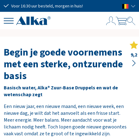
Voor 16:30 uur besteld, morgen in huis!
Grat
W
i
n
Begin je goede voornemens
k
9,2
met een sterke, ontzurende
e
l
basis
w
a
Basisch water, Alka® Zuur-Base Druppels en wat de
g
wetenschap zegt
e
n
Een nieuw jaar, een nieuwe maand, een nieuwe week, een
nieuwe dag, je wilt dat het aanvoelt als een frisse start.
Meer energie. Meer balans. Meer aandacht voor wat je
Subtotaal
€ 0,00
lichaam nodig heeft. Toch lopen goede nieuwe gewoontes
vaak vast omdat ze te groot of te ingewikkeld zijn.
Verzendkosten
GRATIS