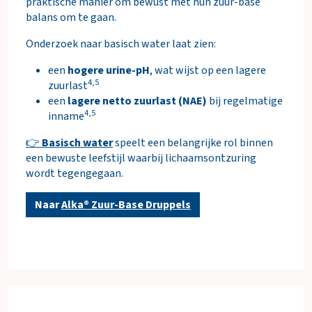
praktische manier om bewust met hun zuur-base
balans om te gaan.
Onderzoek naar basisch water laat zien:
een
hogere urine-pH
, wat wijst op een lagere
4,5
zuurlast
een
lagere netto zuurlast (NAE)
bij regelmatige
4,5
inname
👉
Basisch water
speelt een belangrijke rol binnen
een bewuste leefstijl waarbij lichaamsontzuring
wordt tegengegaan.
Naar
Alka® Zuur-Base Druppels