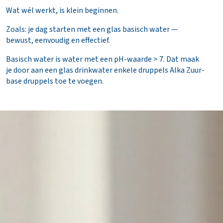
incl. opties
Wat wél werkt, is klein beginnen.
Totaal
€ 0,00
Zoals: je dag starten met een glas basisch water —
incl. BTW
bewust, eenvoudig en effectief.
(€ 0,00)
Basisch water is water met een pH-waarde > 7. Dat maak
B
je door aan een glas drinkwater enkele druppels Alka Zuur-
e
base druppels toe te voegen.
s
t
e
l
l
e
n
N
a
a
r
w