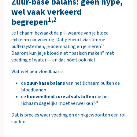
Zuur-base balans: geen hype,
wel vaak verkeerd
1,2
begrepen
Je lichaam bewaakt de pH-waarde van je bloed
extreem nauwkeurig. Dat gebeurt via slimme
buffersystemen, je ademhaling en je nieren¹².
Daarom kun je je bloed niet “basisch maken” met
voeding of water — en dat hóéft ook niet.
Wat wél beïnvloedbaar is:
de
zuur-base balans
van het lichaam buiten de
bloedbanen
de
hoeveelheid zure afvalstoffen
die het
3,4
lichaam dagelijks moet verwerken
Dat is precies waar voeding en drinkgewoonten een rol
spelen.