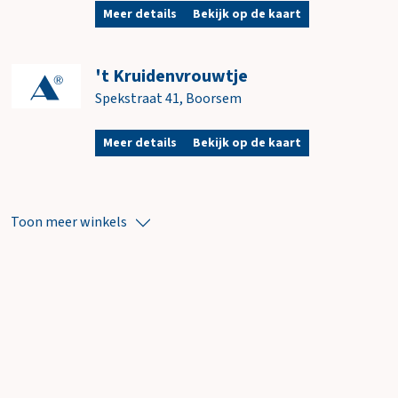
incl. opties
Meer details
Bekijk op de kaart
Totaal
€ 0,00
incl. BTW
't Kruidenvrouwtje
(€ 0,00)
Spekstraat 41
,
Boorsem
B
e
Meer details
Bekijk op de kaart
s
t
e
l
Toon meer winkels
l
e
n
N
a
a
r
w