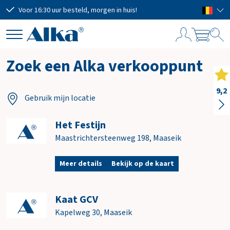
Voor 16:30 uur besteld, morgen in huis!
Grat
W
Zoek een Alka verkooppunt
i
n
k
9,2
Gebruik mijn locatie
e
l
w
Het Festijn
a
Maastrichtersteenweg 198
,
Maaseik
g
e
Meer details
Bekijk op de kaart
n
Kaat GCV
Subtotaal
€ 0,00
Kapelweg 30
,
Maaseik
Verzendkosten
GRATIS