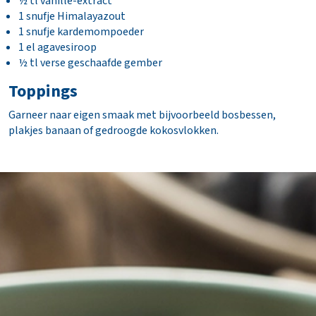
½ tl vanille-extract
incl. opties
1 snufje Himalayazout
Totaal
€ 0,00
1 snufje kardemompoeder
incl. BTW
1 el agavesiroop
(€ 0,00)
½ tl verse geschaafde gember
Toppings
B
e
Garneer naar eigen smaak met bijvoorbeeld bosbessen,
s
plakjes banaan of gedroogde kokosvlokken.
t
e
l
l
e
n
N
a
a
r
w