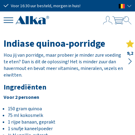
Voor 16:30 uur besteld, morgen in huis!
Grat
W
i
Indiase quinoa-porridge
n
k
9,2
Hou jij van porridge, maar probeer je minder zure voeding
e
te eten? Dan is dit de oplossing! Het is minder zuur dan
l
havermout en bevat meer vitamines, mineralen, vezels en
w
eiwitten.
a
Ingrediënten
g
e
Voor 2 personen
n
150 gram quinoa
75 ml kokosmelk
1 rijpe banaan, geprakt
Subtotaal
€ 0,00
1 snufje kaneelpoeder
Verzendkosten
GRATIS