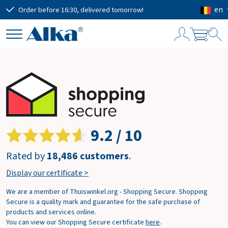
en
Order before 16:30, delivered tomorrow!
Free
S
h
o
p
p
i
n
9.2 / 10
g
c
Rated by
18,486 customers
.
a
r
Display our certificate >
t
We are a member of Thuiswinkel.org - Shopping Secure. Shopping
Secure is a quality mark and guarantee for the safe purchase of
products and services online.
Subtotal
€0.00
You can view our Shopping Secure certificate
here
.