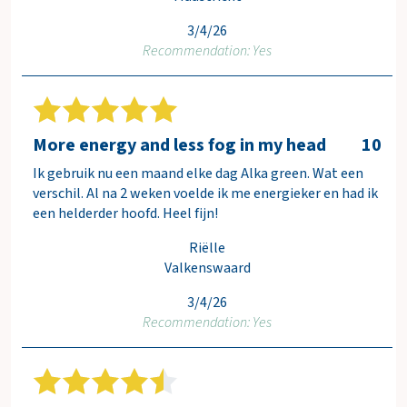
w
3/4/26
c
Recommendation: Yes
a
r
t
More energy and less fog in my head
10
Ik gebruik nu een maand elke dag Alka green. Wat een
verschil. Al na 2 weken voelde ik me energieker en had ik
een helderder hoofd. Heel fijn!
Riëlle
Valkenswaard
3/4/26
Recommendation: Yes