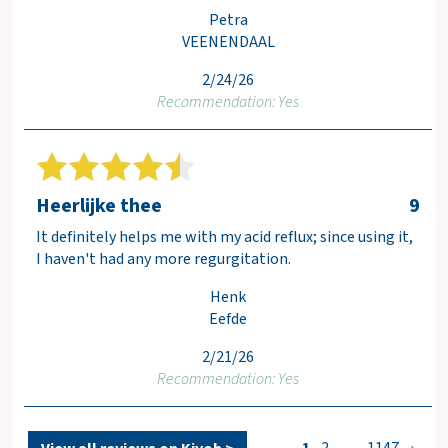
Petra
VEENENDAAL
2/24/26
Recommendation: Yes
Heerlijke thee
9
It definitely helps me with my acid reflux; since using it,
I haven't had any more regurgitation.
Henk
Eefde
2/21/26
Recommendation: Yes
1
2
…
1147
›