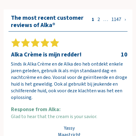
Shipping
costs
FREE
incl.
The most recent customer
1
2
…
1147
›
options
reviews of Alka®
Total
€0.00
incl. VAT
(€0.00)
Alka Crème is mijn redder!
10
O
Sinds ik Alka Crème en de Alka deo heb ontdekt enkele
r
jaren geleden, gebruik ik als mijn standaard dag-en
d
nachtcrème en deo. Vooral voor de geïrriteerde en droge
e
huid is het geweldig. Ook al gebruikt bij jeukende en
r
schilferende huid, ook voor deze klachten was het een
n
oplossing.
o
w
Response from Alka:
Glad to hear that the cream is your savior.
V
i
Yassy
e
Maastricht